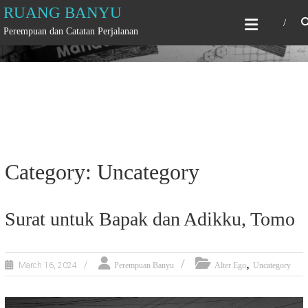
Skip
RUANG BANYU
to
Perempuan dan Catatan Perjalanan
content
Category: Uncategory
Surat untuk Bapak dan Adikku, Tomo
,
March 16, 2024
Perempuan Banyu
Alter Ego
Uncategory