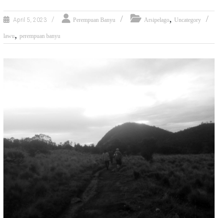
,
April 5, 2023
Perempuan Banyu
Arsipelago
Uncategory
,
lawu
perempuan banyu