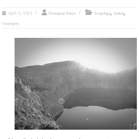
,
,
April 12, 2023
Perempuan Banyu
Arsipelago
Artikel
Uncategory