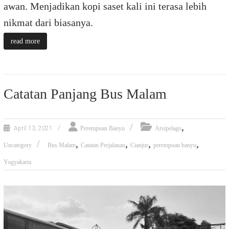
awan. Menjadikan kopi saset kali ini terasa lebih
nikmat dari biasanya.
read more
Catatan Panjang Bus Malam
,
April 13, 2021
Perempuan Banyu
Arsipelago
,
,
,
,
Uncategory
Bus Malam
Catatan Perjalanan
Cianjur
perempuan banyu
Yogyakarta