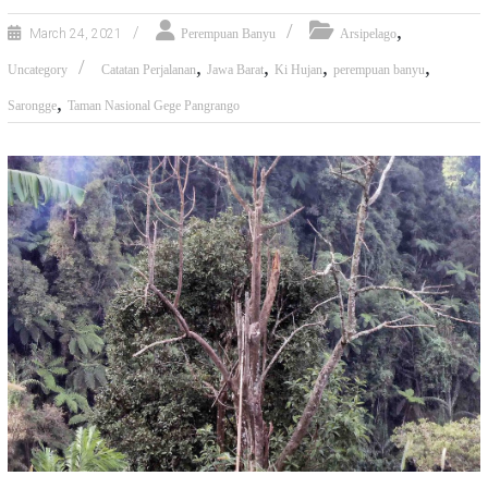
,
March 24, 2021
Perempuan Banyu
Arsipelago
,
,
,
,
Uncategory
Catatan Perjalanan
Jawa Barat
Ki Hujan
perempuan banyu
,
Sarongge
Taman Nasional Gege Pangrango