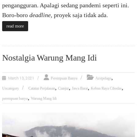
pengangguran. Apalagi sedang pandemi seperti ini.
Boro-boro
deadline
, proyek saja tidak ada.
read more
Nostalgia Warung Mang Idi
,
March 13, 2021
Perempuan Banyu
Arsipelago
,
,
,
,
Uncategory
Catatan Perjalanan
Cianjur
Jawa Barat
Kebun Raya Cibodas
,
perempuan banyu
Warung Mang Idi