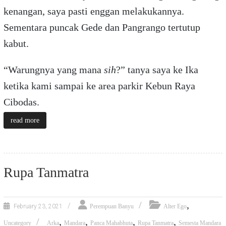
kenangan, saya pasti enggan melakukannya.
Sementara puncak Gede dan Pangrango tertutup
kabut.
“Warungnya yang mana
sih
?” tanya saya ke Ika
ketika kami sampai ke area parkir Kebun Raya
Cibodas.
read more
Rupa Tanmatra
,
February 23, 2021
Perempuan Banyu
Alter Ego
,
,
,
,
Uncategory
Arka
Mandara
Panca Mahabhuta
Rupa Tanmatra
Semesta Mandara