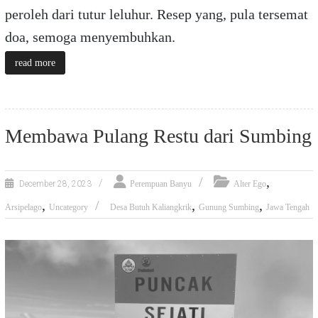
peroleh dari tutur leluhur. Resep yang, pula tersemat
doa, semoga menyembuhkan.
read more
Membawa Pulang Restu dari Sumbing
,
December 28, 2023
Perempuan Banyu
Alter Ego
,
,
,
Arsipelago
Uncategory
Desa Butuh Kaliangkrik
Gunung Sumbing
Jawa Tengah