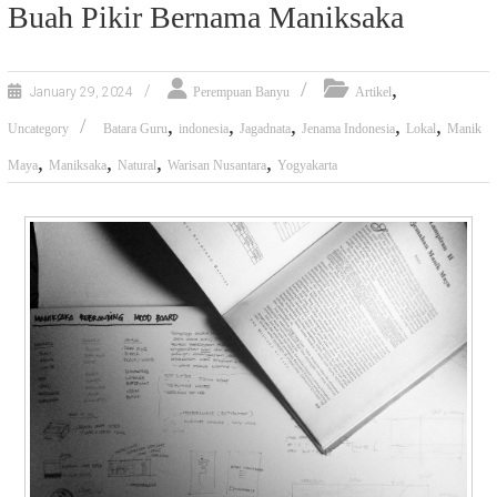
Buah Pikir Bernama Maniksaka
,
January 29, 2024
Perempuan Banyu
Artikel
,
,
,
,
,
Uncategory
Batara Guru
indonesia
Jagadnata
Jenama Indonesia
Lokal
Manik
,
,
,
,
Maya
Maniksaka
Natural
Warisan Nusantara
Yogyakarta