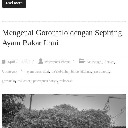
read more
Mengenal Gorontalo dengan Sepiring
Ayam Bakar Iloni
,
,
April 21, 2023
Perempuan Banyu
Arsipelago
Artikel
,
,
,
,
Uncategory
ayam bakar iloni
ba’alobinthe
binthe biluhuta
gastronomi
,
,
,
gorontalo
makassar
perempuan banyu
sulawesi