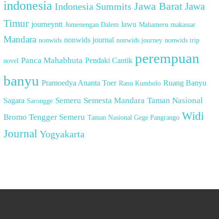
indonesia
Jawa Barat
Indonesia Summits
Jawa
Timur
journeyntt
lawu
Jumenengan Dalem
Mahameru
makassar
Mandara
nonwids journal
nonwids
nonwids journey
nonwids trip
perempuan
Panca Mahabhuta
Pendaki Cantik
novel
banyu
Pramoedya Ananta Toer
Ruang Banyu
Ranu Kumbolo
Semeru
Semesta Mandara
Taman Nasional
Sagara
Sarongge
Widi
Bromo Tengger Semeru
Taman Nasional Gege Pangrango
Journal
Yogyakarta