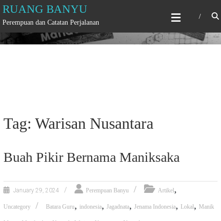
Skip
RUANG BANYU
to
Perempuan dan Catatan Perjalanan
content
Tag: Warisan Nusantara
Buah Pikir Bernama Maniksaka
,
January 29, 2024
Perempuan Banyu
Artikel
,
,
,
,
,
Uncategory
Batara Guru
indonesia
Jagadnata
Jenama Indonesia
Lokal
Manik