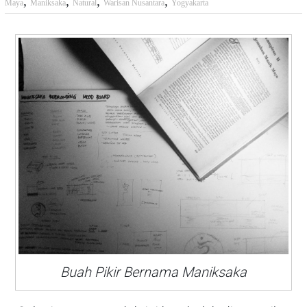
,
,
,
,
Maya
Maniksaka
Natural
Warisan Nusantara
Yogyakarta
Buah Pikir Bernama Maniksaka