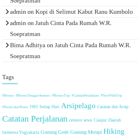
Soepratman
admin
on
Kopi di Selimut Kabut Ranu Kumbolo
admin
on
Jatuh Cinta Pada Rumah W.R.
Soepratman
Bima Adhitya
on
Jatuh Cinta Pada Rumah W.R.
Soepratman
Tags
#Bromo
#BromoTenggerSemeru
#BromoTrip
#CatatanPerjalanan
#NonWidsTrip
Arsipelago
1965 Setiap Hari
Catatan dan Arsip
#PuraLuhurPoten
Catatan Perjalanan
cemoro sewu
Cianjur
Daerah
Hiking
Gunung Gede
Gunung Merapi
Istimewa Yogyakarta