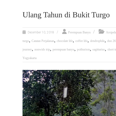
Ulang Tahun di Bukit Turgo
December 10, 2018
Perempuan Banyu
Arsipel
,
,
,
,
,
turgo
Catatan Perjalanan
chocolate life
coffee life
dendrophile
duo 26
,
,
,
,
,
journey
nonwids trip
perempuan banyu
psithurism
sagittarius
short t
Yogyakarta