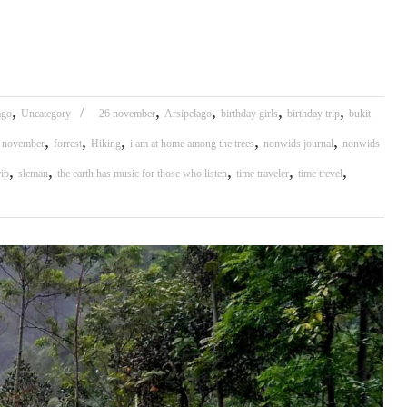
,
,
,
,
,
ago
Uncategory
26 november
Arsipelago
birthday girls
birthday trip
bukit
,
,
,
,
,
 november
forrest
Hiking
i am at home among the trees
nonwids journal
nonwids
,
,
,
,
,
rip
sleman
the earth has music for those who listen
time traveler
time trevel