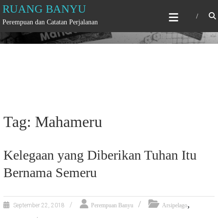
Skip
RUANG BANYU
to
Perempuan dan Catatan Perjalanan
content
Tag: Mahameru
Kelegaan yang Diberikan Tuhan Itu
Bernama Semeru
,
September 22, 2018
Perempuan Banyu
Arsipelago