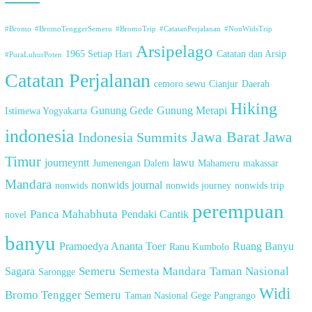
#Bromo
#BromoTenggerSemeru
#BromoTrip
#CatatanPerjalanan
#NonWidsTrip
Arsipelago
1965 Setiap Hari
Catatan dan Arsip
#PuraLuhurPoten
Catatan Perjalanan
cemoro sewu
Cianjur
Daerah
Hiking
Gunung Gede
Gunung Merapi
Istimewa Yogyakarta
indonesia
Jawa Barat
Indonesia Summits
Jawa
Timur
journeyntt
lawu
Jumenengan Dalem
Mahameru
makassar
Mandara
nonwids journal
nonwids
nonwids journey
nonwids trip
perempuan
Panca Mahabhuta
Pendaki Cantik
novel
banyu
Pramoedya Ananta Toer
Ruang Banyu
Ranu Kumbolo
Semeru
Semesta Mandara
Taman Nasional
Sagara
Sarongge
Widi
Bromo Tengger Semeru
Taman Nasional Gege Pangrango