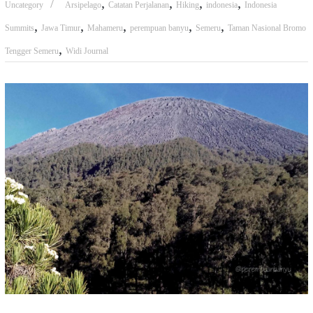
,
,
,
,
Uncategory
Arsipelago
Catatan Perjalanan
Hiking
indonesia
Indonesia
,
,
,
,
,
Summits
Jawa Timur
Mahameru
perempuan banyu
Semeru
Taman Nasional Bromo
,
Tengger Semeru
Widi Journal