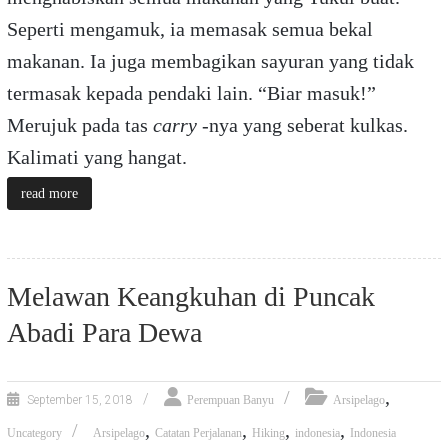
Seperti mengamuk, ia memasak semua bekal
makanan. Ia juga membagikan sayuran yang tidak
termasak kepada pendaki lain. “Biar masuk!”
Merujuk pada tas
carry
-nya yang seberat kulkas.
Kalimati yang hangat.
read more
Melawan Keangkuhan di Puncak
Abadi Para Dewa
,
September 15, 2018
Perempuan Banyu
Arsipelago
,
,
,
,
Uncategory
Arsipelago
Catatan Perjalanan
Hiking
indonesia
Indonesia