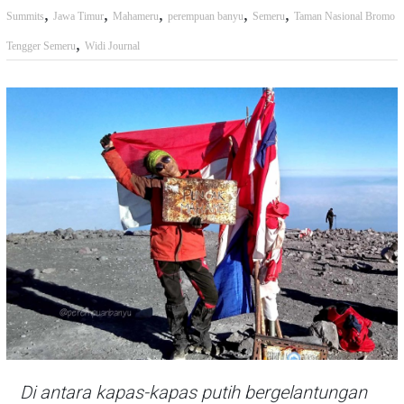
,
,
,
,
,
Summits
Jawa Timur
Mahameru
perempuan banyu
Semeru
Taman Nasional Bromo
,
Tengger Semeru
Widi Journal
Di antara kapas-kapas putih bergelantungan