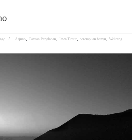
no
,
,
,
,
lago
Arjuno
Catatan Perjalanan
Jawa Timur
perempuan banyu
Welirang