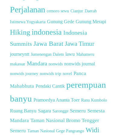
Perjalanan
cemoro sewu
Cianjur
Daerah
Gunung Gede
Gunung Merapi
Istimewa Yogyakarta
indonesia
Hiking
Indonesia
Jawa Barat
Summits
Jawa Timur
journeyntt
lawu
Jumenengan Dalem
Mahameru
Mandara
nonwids journal
makassar
nonwids
Panca
nonwids journey
nonwids trip
novel
perempuan
Mahabhuta
Pendaki Cantik
banyu
Pramoedya Ananta Toer
Ranu Kumbolo
Semeru
Semesta
Ruang Banyu
Sagara
Sarongge
Mandara
Taman Nasional Bromo Tengger
Widi
Semeru
Taman Nasional Gege Pangrango