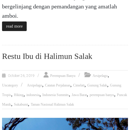
bergelinjang dengan pemandangan yang amatlah
amboi.
read more
Restu Ibu di Halimun Salak
,
October 26, 2019
Perempuan Banyu
Arsipelago
,
,
,
,
Uncategory
Arsipelago
Catatan Perjalanan
Cimelati
Gunung Salak
Gunung
,
,
,
,
,
,
Tropis
Hiking
indonesia
Indonesia Summits
Jawa Barat
perempuan banyu
Puncak
,
,
Manik
Sukabumi
Taman Nasional Halimun Salak