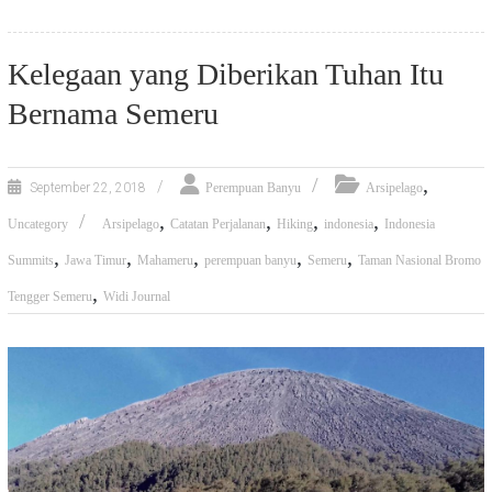
Kelegaan yang Diberikan Tuhan Itu
Bernama Semeru
,
September 22, 2018
Perempuan Banyu
Arsipelago
,
,
,
,
Uncategory
Arsipelago
Catatan Perjalanan
Hiking
indonesia
Indonesia
,
,
,
,
,
Summits
Jawa Timur
Mahameru
perempuan banyu
Semeru
Taman Nasional Bromo
,
Tengger Semeru
Widi Journal