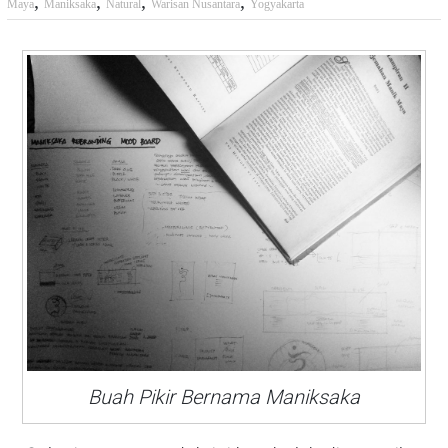
,
,
,
,
Maya
Maniksaka
Natural
Warisan Nusantara
Yogyakarta
Buah Pikir Bernama Maniksaka