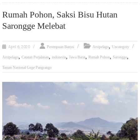
Rumah Pohon, Saksi Bisu Hutan
Sarongge Melebat
,
April 6, 2020
Perempuan Banyu
Arsipelago
Uncategory
,
,
,
,
,
,
Arsipelago
Catatan Perjalanan
indonesia
Jawa Barat
Rumah Pohon
Sarongge
Taman Nasional Gege Pangrango