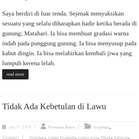
Saya berdiri di luar tenda. Sejenak menyaksikan
sesuatu yang selalu diharapkan hadir ketika berada di
gunung; Matahari. Ia bisa membuat gradasi warna
indah pada punggung gunung. Ia bisa menyusup pada
kabut dingin. Ia bisa melahirkan kembali jiwa yang
lumpuh kerena lelah.
read more
Tidak Ada Kebetulan di Lawu
,
July 17, 2019
Perempuan Banyu
Arsipelago
,
,
,
,
,
Uncategory
Arsipelago
Catatan Perjalanan
cemoro sewu
Hiking
indonesia