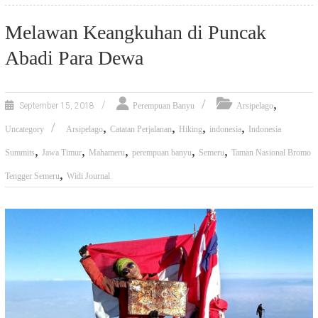
Melawan Keangkuhan di Puncak
Abadi Para Dewa
,
September 15, 2018
Perempuan Banyu
Arsipelago
,
,
,
,
Uncategory
Arsipelago
Catatan Perjalanan
Hiking
indonesia
Indonesia
,
,
,
,
,
Summits
Jawa Timur
Mahameru
perempuan banyu
Semeru
Taman Nasional Bromo
,
Tengger Semeru
Widi Journal