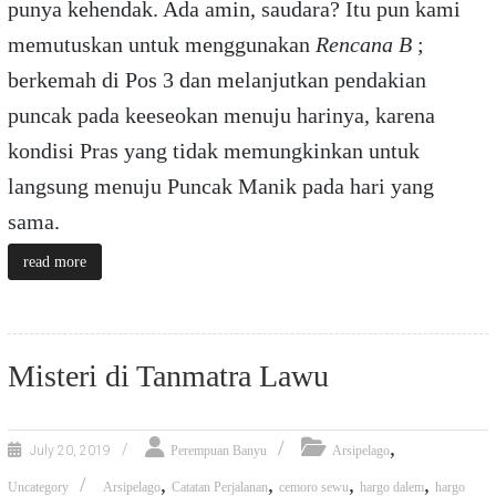
punya kehendak. Ada amin, saudara? Itu pun kami
memutuskan untuk menggunakan
Rencana B
;
berkemah di Pos 3 dan melanjutkan pendakian
puncak pada keeseokan menuju harinya, karena
kondisi Pras yang tidak memungkinkan untuk
langsung menuju Puncak Manik pada hari yang
sama.
read more
Misteri di Tanmatra Lawu
,
July 20, 2019
Perempuan Banyu
Arsipelago
,
,
,
,
Uncategory
Arsipelago
Catatan Perjalanan
cemoro sewu
hargo dalem
hargo