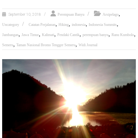
,
September 10, 2018
Perempuan Banyu
Arsipelago
,
,
,
,
Uncategory
Catatan Perjalanan
Hiking
indonesia
Indonesia Summits
,
,
,
,
,
,
Jambangan
Jawa Timur
Kalimati
Pendaki Cantik
perempuan banyu
Ranu Kumbolo
,
,
Semeru
Taman Nasional Bromo Tengger Semeru
Widi Journal