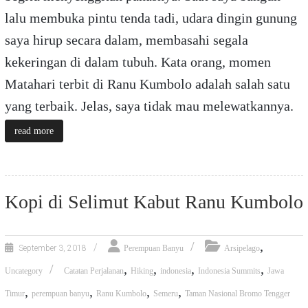
lalu membuka pintu tenda tadi, udara dingin gunung
saya hirup secara dalam, membasahi segala
kekeringan di dalam tubuh. Kata orang, momen
Matahari terbit di Ranu Kumbolo adalah salah satu
yang terbaik. Jelas, saya tidak mau melewatkannya.
read more
Kopi di Selimut Kabut Ranu Kumbolo
,
September 3, 2018
Perempuan Banyu
Arsipelago
,
,
,
,
Uncategory
Catatan Perjalanan
Hiking
indonesia
Indonesia Summits
Jawa
,
,
,
,
Timur
perempuan banyu
Ranu Kumbolo
Semeru
Taman Nasional Bromo Tengger