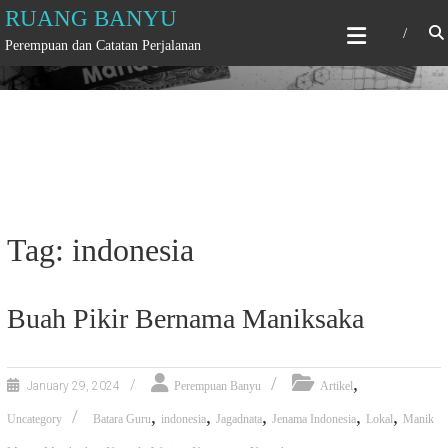
Skip
RUANG BANYU
to
Perempuan dan Catatan Perjalanan
content
Tag: indonesia
Buah Pikir Bernama Maniksaka
,
January 29, 2024
Perempuan Banyu
Artikel
,
,
,
,
,
Uncategory
Batara Guru
indonesia
Jagadnata
Jenama Indonesia
Lokal
Manik