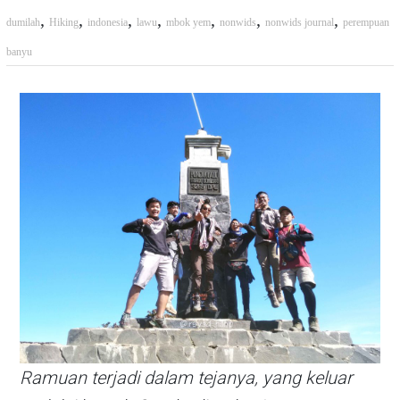
,
,
,
,
,
,
,
dumilah
Hiking
indonesia
lawu
mbok yem
nonwids
nonwids journal
perempuan
banyu
Ramuan terjadi dalam tejanya, yang keluar