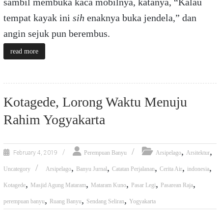
sambil membuka kaca mobilnya, katanya, “Kalau
tempat kayak ini
sih
enaknya buka jendela,” dan
angin sejuk pun berembus.
read more
Kotagede, Lorong Waktu Menuju
Rahim Yogyakarta
,
,
February 4, 2019
Perempuan Banyu
Arsipelago
Arsitektur
,
,
,
,
,
Uncategory
Arsipelago
Banyu Jurnal
Catatan Perjalanan
Cerita Air
indonesia
,
,
,
,
,
Kotagede
Masjid Agung Mataram
Mataram Kuno
Pasar Legi
Pasarean Raja
,
,
,
perempuan banyu
Ruang Banyu
Sendang Seliran
Yogyakarta