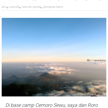
,
,
,
lawu
nonwids
nonwids journal
perempuan banyu
Di
base camp
Cemoro Sewu, saya dan Roro