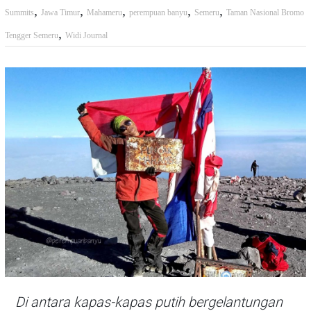
,
,
,
,
,
Summits
Jawa Timur
Mahameru
perempuan banyu
Semeru
Taman Nasional Bromo
,
Tengger Semeru
Widi Journal
Di antara kapas-kapas putih bergelantungan