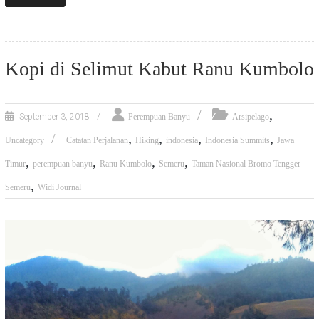
Kopi di Selimut Kabut Ranu Kumbolo
,
September 3, 2018
Perempuan Banyu
Arsipelago
,
,
,
,
Uncategory
Catatan Perjalanan
Hiking
indonesia
Indonesia Summits
Jawa
,
,
,
,
Timur
perempuan banyu
Ranu Kumbolo
Semeru
Taman Nasional Bromo Tengger
,
Semeru
Widi Journal