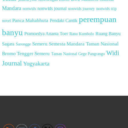
Mandara
nonwids journal
nonwids
nonwids journey
nonwids trip
perempuan
Panca Mahabhuta
Pendaki Cantik
novel
banyu
Pramoedya Ananta Toer
Ruang Banyu
Ranu Kumbolo
Semeru
Semesta Mandara
Taman Nasional
Sagara
Sarongge
Widi
Bromo Tengger Semeru
Taman Nasional Gege Pangrango
Journal
Yogyakarta