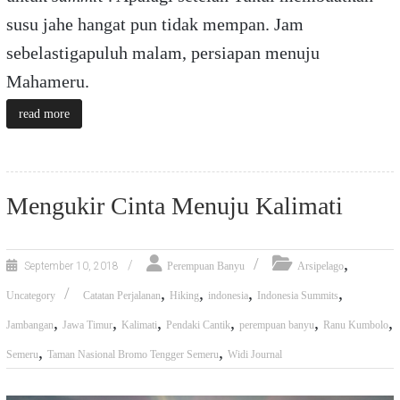
susu jahe hangat pun tidak mempan. Jam
sebelastigapuluh malam, persiapan menuju
Mahameru.
read more
Mengukir Cinta Menuju Kalimati
,
September 10, 2018
Perempuan Banyu
Arsipelago
,
,
,
,
Uncategory
Catatan Perjalanan
Hiking
indonesia
Indonesia Summits
,
,
,
,
,
,
Jambangan
Jawa Timur
Kalimati
Pendaki Cantik
perempuan banyu
Ranu Kumbolo
,
,
Semeru
Taman Nasional Bromo Tengger Semeru
Widi Journal