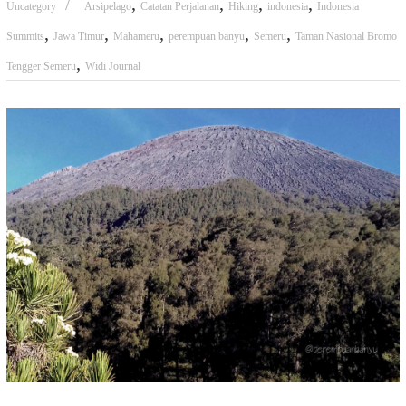
,
,
,
,
Uncategory
Arsipelago
Catatan Perjalanan
Hiking
indonesia
Indonesia
,
,
,
,
,
Summits
Jawa Timur
Mahameru
perempuan banyu
Semeru
Taman Nasional Bromo
,
Tengger Semeru
Widi Journal