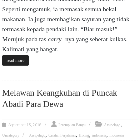
Seperti mengamuk, ia memasak semua bekal
makanan. Ia juga membagikan sayuran yang tidak
termasak kepada pendaki lain. “Biar masuk!”
Merujuk pada tas
carry
-nya yang seberat kulkas.
Kalimati yang hangat.
read more
Melawan Keangkuhan di Puncak
Abadi Para Dewa
,
September 15, 2018
Perempuan Banyu
Arsipelago
,
,
,
,
Uncategory
Arsipelago
Catatan Perjalanan
Hiking
indonesia
Indonesia