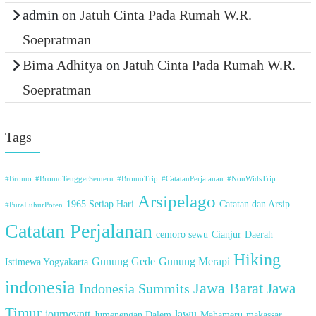
admin
on
Jatuh Cinta Pada Rumah W.R.
Soepratman
Bima Adhitya
on
Jatuh Cinta Pada Rumah W.R.
Soepratman
Tags
#Bromo
#BromoTenggerSemeru
#BromoTrip
#CatatanPerjalanan
#NonWidsTrip
Arsipelago
1965 Setiap Hari
Catatan dan Arsip
#PuraLuhurPoten
Catatan Perjalanan
cemoro sewu
Cianjur
Daerah
Hiking
Gunung Gede
Gunung Merapi
Istimewa Yogyakarta
indonesia
Jawa Barat
Indonesia Summits
Jawa
Timur
journeyntt
lawu
Jumenengan Dalem
Mahameru
makassar