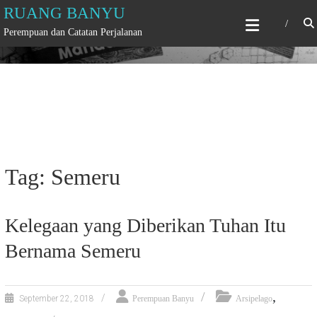
Skip
RUANG BANYU
to
Perempuan dan Catatan Perjalanan
content
Tag: Semeru
Kelegaan yang Diberikan Tuhan Itu
Bernama Semeru
,
September 22, 2018
Perempuan Banyu
Arsipelago