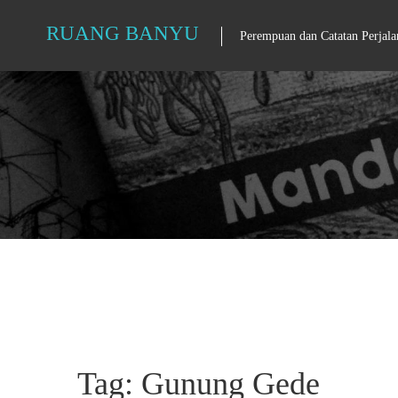
Skip
RUANG BANYU
Perempuan dan Catatan Perjala
to
content
Tag: Gunung Gede