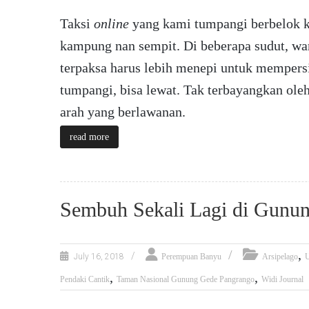
Taksi
online
yang kami tumpangi berbelok ke
kampung nan sempit. Di beberapa sudut, war
terpaksa harus lebih menepi untuk mempers
tumpangi, bisa lewat. Tak terbayangkan oleh
arah yang berlawanan.
read more
Sembuh Sekali Lagi di Gunu
,
July 16, 2018
Perempuan Banyu
Arsipelago
U
,
,
Pendaki Cantik
Taman Nasional Gunung Gede Pangrango
Widi Journal