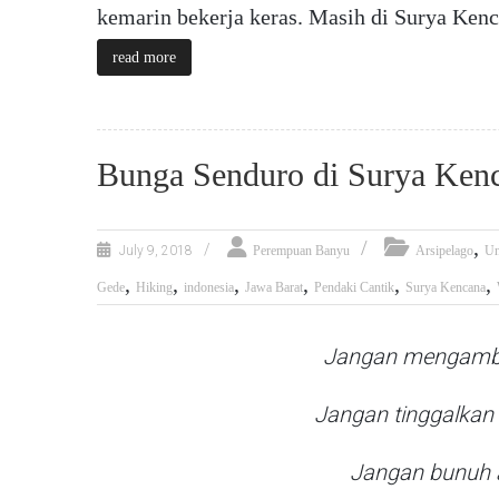
kemarin bekerja keras. Masih di Surya Kenca
read more
Bunga Senduro di Surya Ken
,
July 9, 2018
Perempuan Banyu
Arsipelago
Un
,
,
,
,
,
,
Gede
Hiking
indonesia
Jawa Barat
Pendaki Cantik
Surya Kencana
Jangan mengambil
Jangan tinggalkan 
Jangan bunuh a