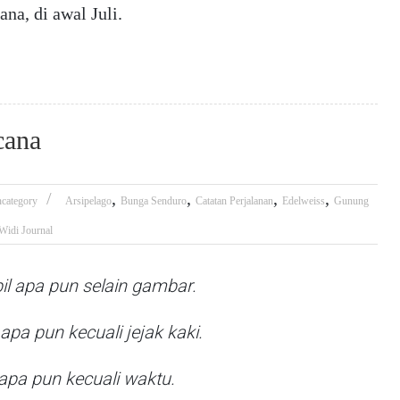
na, di awal Juli.
cana
,
,
,
,
category
Arsipelago
Bunga Senduro
Catatan Perjalanan
Edelweiss
Gunung
Widi Journal
 apa pun selain gambar.
apa pun kecuali jejak kaki.
pa pun kecuali waktu.