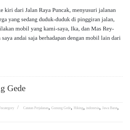
 kiri dari Jalan Raya Puncak, menyusuri jalanan
ga yang sedang duduk-duduk di pinggiran jalan,
ilakan mobil yang kami-saya, Ika, dan Mas Rey-
 saya andai saja berhadapan dengan mobil lain dari
ng Gede
,
,
,
,
,
ncategory
Catatan Perjalanan
Gunung Gede
Hiking
indonesia
Jawa Barat