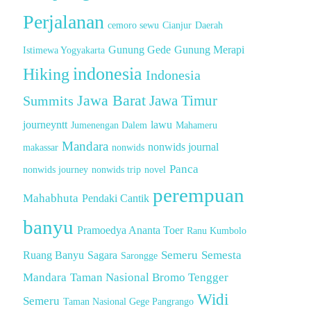
Perjalanan
cemoro sewu
Cianjur
Daerah
Gunung Gede
Gunung Merapi
Istimewa Yogyakarta
indonesia
Hiking
Indonesia
Jawa Barat
Summits
Jawa Timur
journeyntt
lawu
Jumenengan Dalem
Mahameru
Mandara
nonwids journal
makassar
nonwids
Panca
nonwids journey
nonwids trip
novel
perempuan
Mahabhuta
Pendaki Cantik
banyu
Pramoedya Ananta Toer
Ranu Kumbolo
Semeru
Semesta
Ruang Banyu
Sagara
Sarongge
Mandara
Taman Nasional Bromo Tengger
Widi
Semeru
Taman Nasional Gege Pangrango