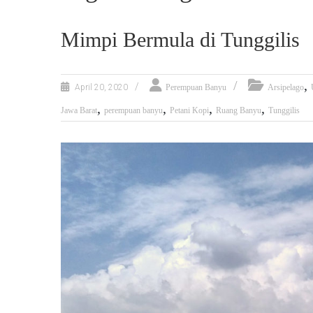
Mimpi Bermula di Tunggilis
,
April 20, 2020
Perempuan Banyu
Arsipelago
,
,
,
,
Jawa Barat
perempuan banyu
Petani Kopi
Ruang Banyu
Tunggilis