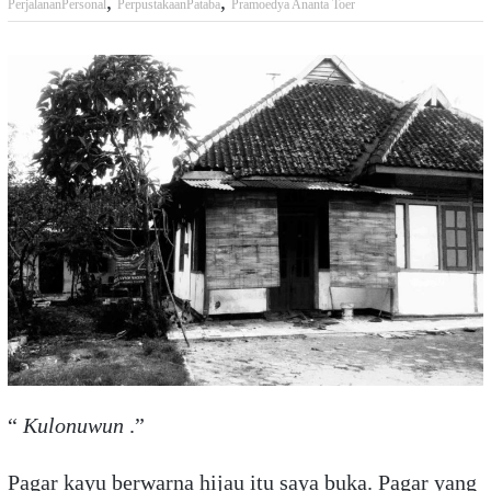
,
,
PerjalananPersonal
PerpustakaanPataba
Pramoedya Ananta Toer
“
Kulonuwun
.”
Pagar kayu berwarna hijau itu saya buka. Pagar yang