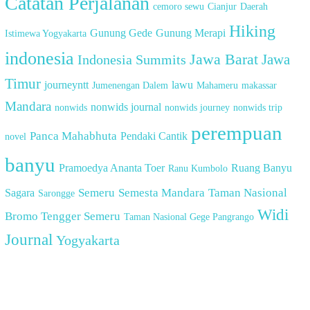
Catatan Perjalanan
cemoro sewu
Cianjur
Daerah
Hiking
Gunung Gede
Gunung Merapi
Istimewa Yogyakarta
indonesia
Jawa Barat
Indonesia Summits
Jawa
Timur
journeyntt
lawu
Jumenengan Dalem
Mahameru
makassar
Mandara
nonwids journal
nonwids
nonwids journey
nonwids trip
perempuan
Panca Mahabhuta
Pendaki Cantik
novel
banyu
Pramoedya Ananta Toer
Ruang Banyu
Ranu Kumbolo
Semeru
Semesta Mandara
Taman Nasional
Sagara
Sarongge
Widi
Bromo Tengger Semeru
Taman Nasional Gege Pangrango
Journal
Yogyakarta