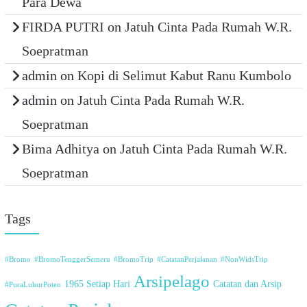
Para Dewa
FIRDA PUTRI
on
Jatuh Cinta Pada Rumah W.R.
Soepratman
admin
on
Kopi di Selimut Kabut Ranu Kumbolo
admin
on
Jatuh Cinta Pada Rumah W.R.
Soepratman
Bima Adhitya
on
Jatuh Cinta Pada Rumah W.R.
Soepratman
Tags
#Bromo
#BromoTenggerSemeru
#BromoTrip
#CatatanPerjalanan
#NonWidsTrip
Arsipelago
1965 Setiap Hari
Catatan dan Arsip
#PuraLuhurPoten