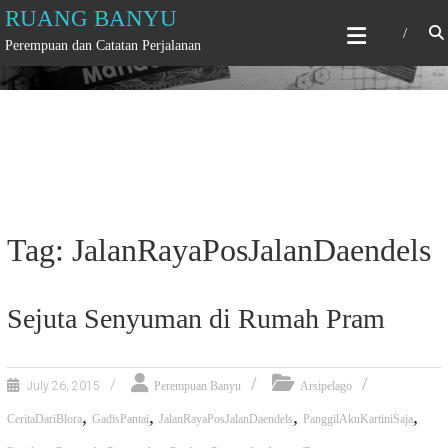
Skip
RUANG BANYU
to
Perempuan dan Catatan Perjalanan
content
Tag: JalanRayaPosJalanDaendels
Sejuta Senyuman di Rumah Pram
July 26, 2015
Perempuan Banyu
Arsipelago
,
,
,
,
CeritaDariBlora
GadisPantai
JalanRayaPosJalanDaendels
PanggilAkuKartiniSaja