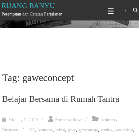
Skip
RUANG BANYU
to
Perempuan dan Catatan Perjalanan
content
Tag: gaweconcept
Belajar Bersama di Rumah Tantra
,
February 11, 2019
Perempuan Banyu
Arsitektur
,
,
,
,
,
,
,
Uncategory
217
Arsitektur
bekasi
gawe
gaweconcept
kambek
kami bekasi