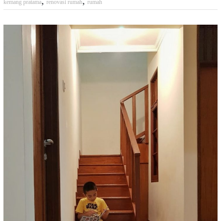
,
,
kemang pratama
renovasi rumah
rumah