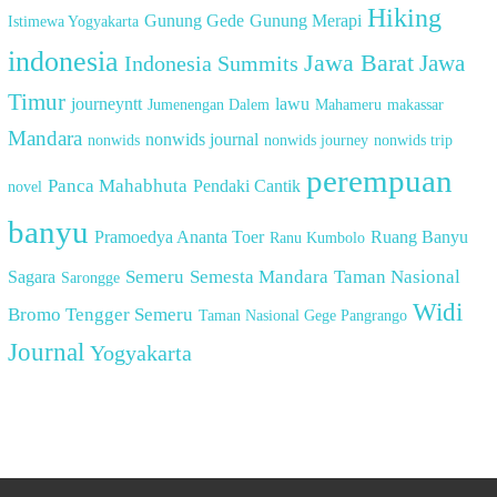
Hiking
Gunung Gede
Gunung Merapi
Istimewa Yogyakarta
indonesia
Jawa Barat
Indonesia Summits
Jawa
Timur
journeyntt
lawu
Jumenengan Dalem
Mahameru
makassar
Mandara
nonwids journal
nonwids
nonwids journey
nonwids trip
perempuan
Panca Mahabhuta
Pendaki Cantik
novel
banyu
Pramoedya Ananta Toer
Ruang Banyu
Ranu Kumbolo
Semeru
Semesta Mandara
Taman Nasional
Sagara
Sarongge
Widi
Bromo Tengger Semeru
Taman Nasional Gege Pangrango
Journal
Yogyakarta